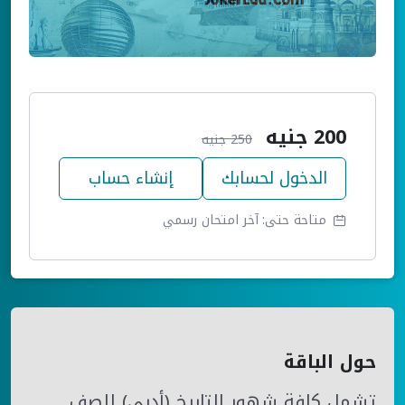
200
جنيه
250
جنيه
الدخول لحسابك
إنشاء حساب
متاحة حتى:
آخر امتحان رسمي
حول الباقة
تشمل كافة شهور التاريخ (أدبي) للصف