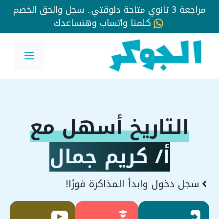
مراجعة 3 ثانوي متاحة دلوقتي.. سجل والحق الخصم
كلمنا واتساب وهنساعدك
نتقل
لى
القائم
لمحتوى
التاريخ أسهل مع
أ/ كريم جمال
سجل دخول وابدأ المذاكرة فورًا!