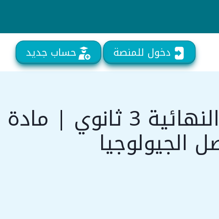
دخول للمنصة
حساب جديد
المراجعة النهائية 3 ثانوي | مادة
ل الجيولوجيا
ر
لي