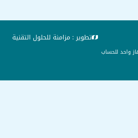
تطوير :
مزامنة للحلول التقنية
ز واحد للحساب